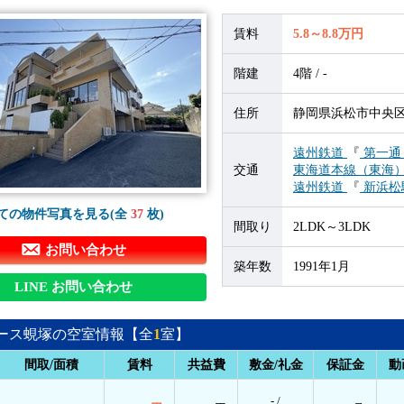
賃料
5.8～8.8万円
階建
4階 / -
住所
静岡県浜松市中央区蜆
遠州鉄道
『
第一通
交通
東海道本線（東海
遠州鉄道
『
新浜松
ての物件写真を見る(全
37
枚)
間取り
2LDK～3LDK
お問い合わせ
築年数
1991年1月
LINE お問い合わせ
ース蜆塚の空室情報【全
1
室】
間取/面積
賃料
共益費
敷金/礼金
保証金
動
- /