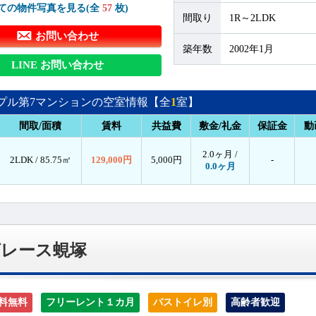
ての物件写真を見る(全
57
枚)
間取り
1R～2LDK
お問い合わせ
築年数
2002年1月
LINE お問い合わせ
プル第7マンションの空室情報【全
1
室】
間取/面積
賃料
共益費
敷金/礼金
保証金
動
2.0ヶ月 /
2LDK /
85.75㎡
129,000円
5,000円
-
0.0ヶ月
グレース蜆塚
料無料
フリーレント１カ月
バストイレ別
高齢者歓迎