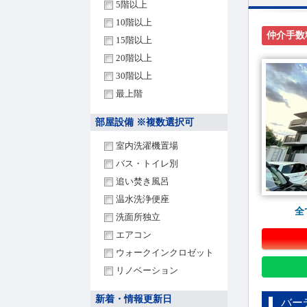
5階以上
10階以上
仲介手数
15階以上
20階以上
30階以上
最上階
部屋設備 ※複数選択可
室内洗濯機置場
バス・トイレ別
追い焚き風呂
温水洗浄便座
全
洗面所独立
エアコン
ウォークインクロゼット
リノベーション
新着・情報更新日
バー