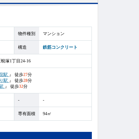
物件種別
マンション
構造
鉄筋コンクリート
塚1丁目24-16
院駅
』
徒歩
27
分
り駅
』
徒歩
28
分
駅
』
徒歩
32
分
-
-
専有面積
94㎡