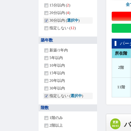
全
15分以内 (
2
)
20分以内 (
4
)
30分以内 (
選択中
)
指定しない (
12
)
築年数
パー
新築/1年内
所在階
5年以内
10年以内
2階
15年以内
20年以内
11階
30年以内
指定しない (
選択中
)
階数
1階のみ
更新
2階以上
08/03