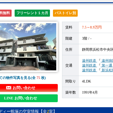
料無料
フリーレント１カ月
バストイレ別
賃料
7.5～8.9万円
階建
3階 / -
住所
静岡県浜松市中央区蜆
遠州鉄道
『
遠州病
交通
遠州鉄道
『
第一通
遠州鉄道
『
新浜松
ての物件写真を見る(全
75
枚)
間取り
4LDK
お問い合わせ
築年数
1991年4月
LINE お問い合わせ
ディー蜆塚の空室情報【全
2
室】