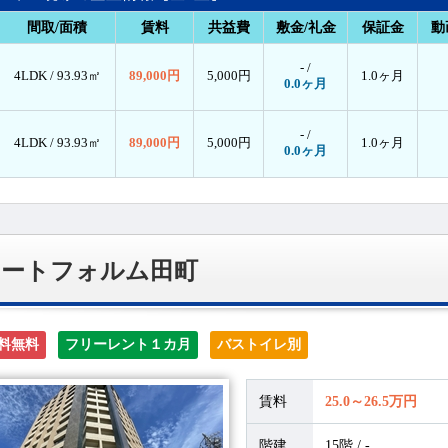
間取/面積
賃料
共益費
敷金/礼金
保証金
動
- /
4LDK /
93.93㎡
89,000円
5,000円
1.0ヶ月
0.0ヶ月
- /
4LDK /
93.93㎡
89,000円
5,000円
1.0ヶ月
0.0ヶ月
アートフォルム田町
料無料
フリーレント１カ月
バストイレ別
賃料
25.0～26.5万円
階建
15階 / -