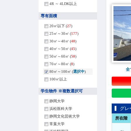
4R ～ 4LDK以上
専有面積
20㎡以下 (
27
)
25㎡～30㎡ (
177
)
30㎡～40㎡ (
40
)
40㎡～50㎡ (
45
)
50㎡～60㎡ (
50
)
70㎡～80㎡ (
8
)
全
80㎡～100㎡ (
選択中
)
100㎡以上
学生物件 ※複数選択可
静岡大学
グレ
浜松医科大学
静岡文化芸術大学
所在階
常葉大学