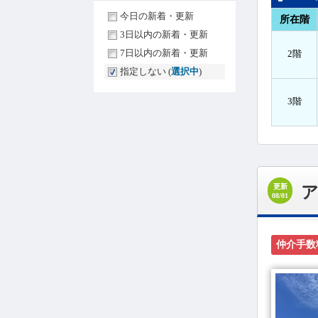
今日の新着・更新
所在階
3日以内の新着・更新
7日以内の新着・更新
2階
指定しない (
選択中
)
3階
更新
08/01
仲介手数