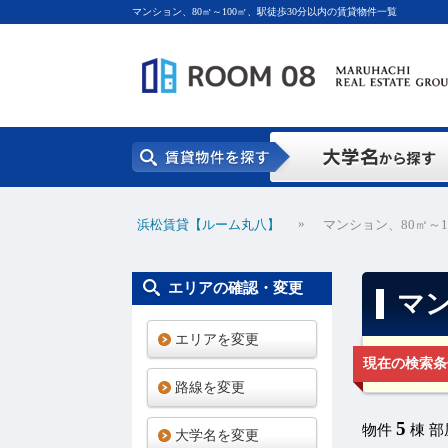
マンション、80㎡～100㎡、駅徒歩30分以内の賃貸物件一覧
»
浜松賃貸【ルーム丸八】
マンション、80㎡～
エリアの確認・変更
マン
エリアを変更
現在の検索条
路線を変更
5
物件
棟 
大学名を変更