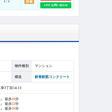
☓ / ☓
LINE お問い合わせ
物件種別
マンション
構造
鉄骨鉄筋コンクリート
3丁目14-13
駅
』
徒歩
16
分
駅
』
徒歩
22
分
駅
』
徒歩
26
分