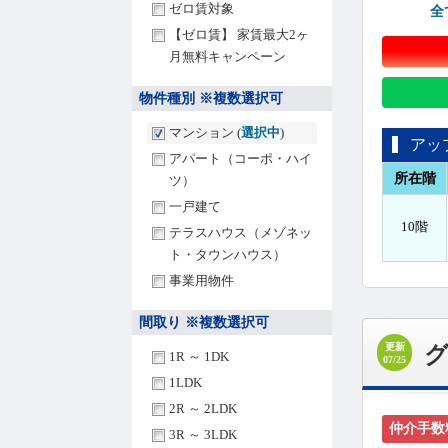
ゼロ賃対象
全
【ゼロ賃】 家賃最大2ヶ
月無料キャンペーン
物件種別 ※複数選択可
マンション (
選択中
)
アッ
アパート（コーポ・ハイ
所在階
ツ）
一戸建て
10階
テラスハウス（メゾネッ
ト・タウンハウス）
事業用物件
間取り ※複数選択可
更新
1R ～ 1DK
07/25
1LDK
2R ～ 2LDK
仲介手数
3R ～ 3LDK