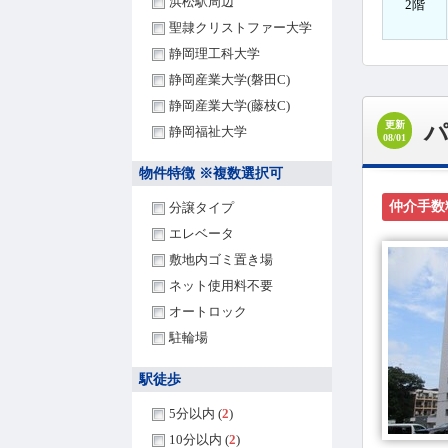
浜松駅周辺
2階
聖隷クリストファー大学
静岡理工科大学
静岡産業大学(磐田C)
静岡産業大学(藤枝C)
更新
静岡福祉大学
08/01
物件特徴 ※複数選択可
仲介手数
分譲タイプ
エレベータ
敷地内ゴミ置き場
ネット使用料不要
オートロック
駐輪場
駅徒歩
5分以内 (
2
)
10分以内 (
2
)