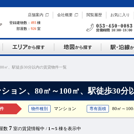
店舗案内
会社概要
閲覧履歴
お気に入り
登録建物数：
493
棟
部屋数：
926
室
100㎡、駅徒歩30分以内の賃貸物件一覧
ション、80㎡～100㎡、駅徒歩30
マンション
80㎡～10
物件種別
専有面積
件
7
部屋数
室の賃貸情報中 /
1～5
棟を表示中