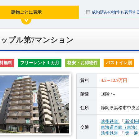
成約済みの物件も表示す
建物ごとに表示
ップル第7マンション
料無料
フリーレント１カ月
格安・お得物件
バストイレ別
賃料
4.5～12.9万円
階建
10階 / -
住所
静岡県浜松市中央区海
遠州鉄道
『
新浜松
交通
東海道本線（東海
遠州鉄道
『
第一通