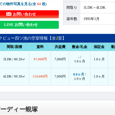
ての物件写真を見る(全
64
枚)
間取り
1LDK～4LDK
お問い合わせ
築年数
1995年1月
LINE お問い合わせ
クビュー四ツ池の空室情報【全
2
室】
間取/面積
賃料
共益費
敷金/礼金
保証金
動
- /
3LDK /
80.28㎡
97,000円
7,000円
1.0ヶ月
1.0ヶ月
0.0ヶ月
/
4LDK /
99.39㎡
110,000円
7,000円
1.0ヶ月
1.0ヶ月
バーディー蜆塚