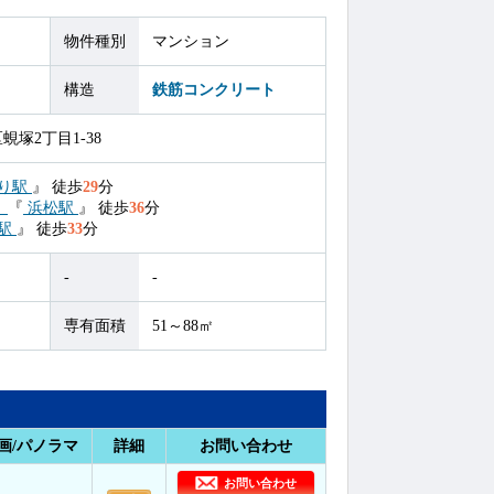
物件種別
マンション
構造
鉄筋コンクリート
塚2丁目1-38
り駅
』
徒歩
29
分
）
『
浜松駅
』
徒歩
36
分
駅
』
徒歩
33
分
-
-
専有面積
51～88㎡
画/パノラマ
詳細
お問い合わせ
お問い合わせ