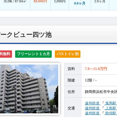
3LDK /
87.84㎡
88,000円
5,000円
2.0ヶ月
0.0ヶ月
パークビュー四ツ池
料無料
フリーレント１カ月
バストイレ別
賃料
7.0～11.0万円
階建
12階 / -
住所
静岡県浜松市中央区幸
遠州鉄道
『
曳馬
交通
遠州鉄道
『
上島
遠州鉄道
『
助信