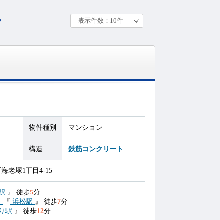
る
物件種別
マンション
構造
鉄筋コンクリート
老塚1丁目4-15
駅
』
徒歩
5
分
）
『
浜松駅
』
徒歩
7
分
り駅
』
徒歩
12
分