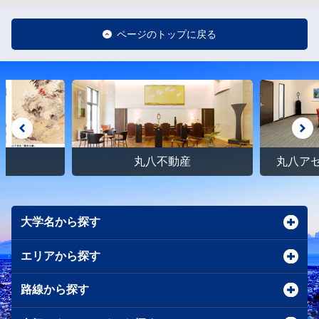
ページのトップに戻る
館
丸八不動産
丸八ア
大学名から探す
エリアから探す
路線から探す