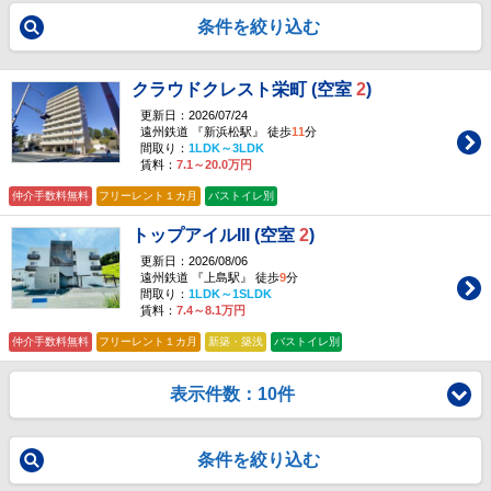
条件を絞り込む
クラウドクレスト栄町 (空室
2
)
更新日：2026/07/24
遠州鉄道 『新浜松駅』 徒歩
11
分
間取り：
1LDK～3LDK
賃料：
7.1～20.0万円
仲介手数料無料
フリーレント１カ月
バストイレ別
トップアイルIII (空室
2
)
更新日：2026/08/06
遠州鉄道 『上島駅』 徒歩
9
分
間取り：
1LDK～1SLDK
賃料：
7.4～8.1万円
仲介手数料無料
フリーレント１カ月
新築・築浅
バストイレ別
表示件数：10件
条件を絞り込む