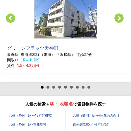
グリーンフラッツ天神町
最寄駅: 東海道本線（東海） 『浜松駅』 徒歩
27
分
間取り:
1R～1LDK
賃料:
1.5～4.2万円
駅・地域名
人気の検索＋
で賃貸物件を探す
八幡（静岡）駅×ﾍﾟｯﾄ可(相談)
八幡（静岡）駅×外国籍の方向け
八幡（静岡）駅×事務所可
遠州病院駅×ﾍﾟｯﾄ可(相談)