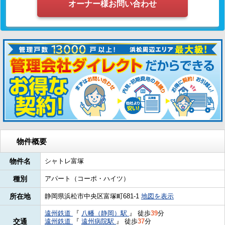
オーナー様お問い合わせ
物件概要
物件名
シャトレ富塚
種別
アパート（コーポ・ハイツ）
所在地
静岡県浜松市中央区富塚町681-1
地図を表示
遠州鉄道
『
八幡（静岡）駅
』
徒歩
39
分
交通
遠州鉄道
『
遠州病院駅
』
徒歩
37
分