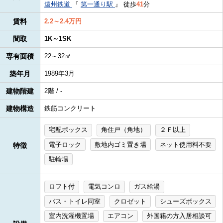
遠州鉄道
『
第一通り駅
』
徒歩
41
分
賃料
2.2～2.4万円
間取
1K～1SK
専有面積
22～32㎡
築年月
1989年3月
建物階建
2階 / -
建物構造
鉄筋コンクリート
宅配ボックス
角住戸（角地）
２Ｆ以上
電子ロック
敷地内ゴミ置き場
ネット使用料不要
特徴
駐輪場
ロフト付
電気コンロ
ガス給湯
バス・トイレ同室
クロゼット
シューズボックス
室内洗濯機置場
エアコン
外国籍の方入居相談可