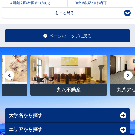
遠州病院駅×外国籍の方向け
遠州病院駅×事務所可
もっと見る
ページのトップに戻る
館
丸八不動産
丸八ア
大学名から探す
エリアから探す