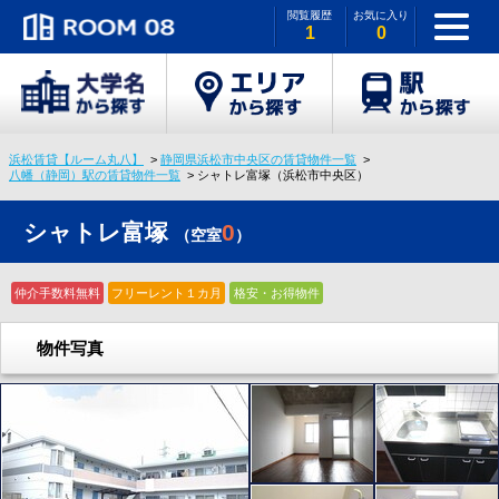
閲覧履歴
お気に入り
1
0
浜松賃貸【ルーム丸八】
静岡県浜松市中央区の賃貸物件一覧
八幡（静岡）駅の賃貸物件一覧
シャトレ富塚（浜松市中央区）
シャトレ富塚
0
（空室
）
仲介手数料無料
フリーレント１カ月
格安・お得物件
物件写真