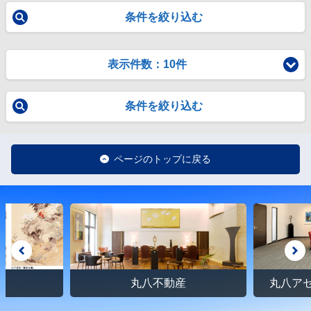
条件を絞り込む
表示件数：10件
条件を絞り込む
ページのトップに戻る
館
丸八不動産
丸八ア