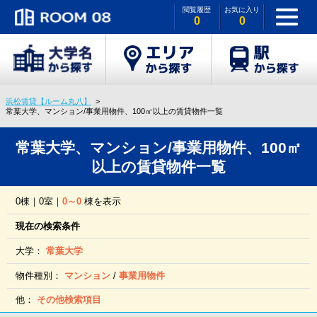
閲覧履歴
お気に入り
0
0
浜松賃貸【ルーム丸八】
常葉大学、マンション/事業用物件、100㎡以上の賃貸物件一覧
常葉大学、マンション/事業用物件、100㎡
以上の賃貸物件一覧
0棟｜0室｜
0～0
棟を表示
現在の検索条件
大学：
常葉大学
物件種別：
マンション
/
事業用物件
他：
その他検索項目