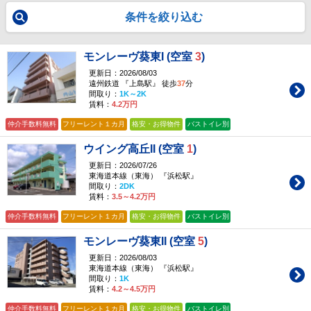
条件を絞り込む
モンレーヴ葵東I (空室
3
)
更新日：2026/08/03
遠州鉄道 『上島駅』 徒歩
37
分
間取り：
1K～2K
賃料：
4.2万円
仲介手数料無料
フリーレント１カ月
格安・お得物件
バストイレ別
ウイング高丘II (空室
1
)
更新日：2026/07/26
東海道本線（東海） 『浜松駅』
間取り：
2DK
賃料：
3.5～4.2万円
仲介手数料無料
フリーレント１カ月
格安・お得物件
バストイレ別
モンレーヴ葵東II (空室
5
)
更新日：2026/08/03
東海道本線（東海） 『浜松駅』
間取り：
1K
賃料：
4.2～4.5万円
仲介手数料無料
フリーレント１カ月
格安・お得物件
バストイレ別