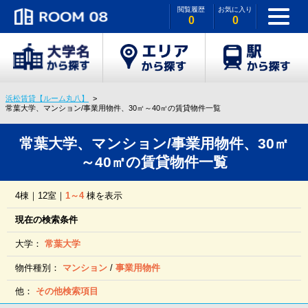
閲覧履歴
お気に入り
0
0
浜松賃貸【ルーム丸八】
常葉大学、マンション/事業用物件、30㎡～40㎡の賃貸物件一覧
常葉大学、マンション/事業用物件、30㎡
～40㎡の賃貸物件一覧
4棟｜12室｜
1～4
棟を表示
現在の検索条件
大学：
常葉大学
物件種別：
マンション
/
事業用物件
他：
その他検索項目