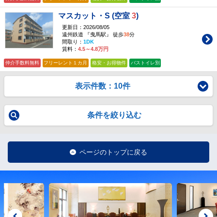
マスカット・S (空室
3
)
更新日：2026/08/05
遠州鉄道 『曳馬駅』 徒歩
38
分
間取り：
1DK
賃料：
4.5～4.8万円
仲介手数料無料
フリーレント１カ月
格安・お得物件
バストイレ別
表示件数：10件
条件を絞り込む
ページのトップに戻る