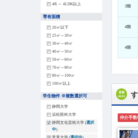
4R ～ 4LDK以上
3階
専有面積
4階
20㎡以下
25㎡～30㎡
30㎡～40㎡
4階
40㎡～50㎡
50㎡～60㎡
70㎡～80㎡
80㎡～100㎡
100㎡以上
更新
す
学生物件 ※複数選択可
08/03
静岡大学
浜松医科大学
仲介手数
静岡文化芸術大学 (
選択
中
)
常葉大学 (
選択中
)