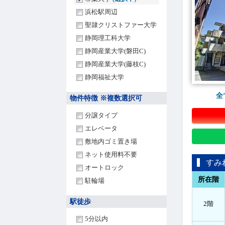
浜松駅周辺
聖隷クリストファー大学
静岡理工科大学
静岡産業大学(磐田C)
静岡産業大学(藤枝C)
静岡福祉大学
全
物件特徴 ※複数選択可
分譲タイプ
エレベータ
敷地内ゴミ置き場
ネット使用料不要
すみ
オートロック
所在階
駐輪場
駅徒歩
2階
5分以内