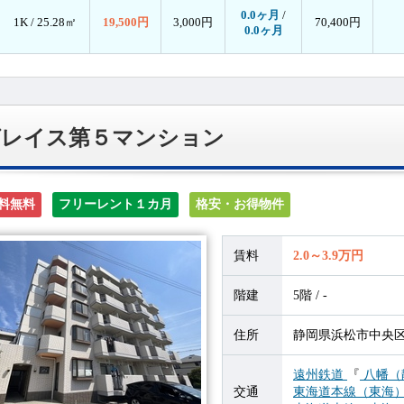
0.0ヶ月
/
1K /
25.28㎡
19,500円
3,000円
70,400円
0.0ヶ月
グレイス第５マンション
料無料
フリーレント１カ月
格安・お得物件
賃料
2.0～3.9万円
階建
5階 / -
住所
静岡県浜松市中央区植
遠州鉄道
『
八幡（
交通
東海道本線（東海