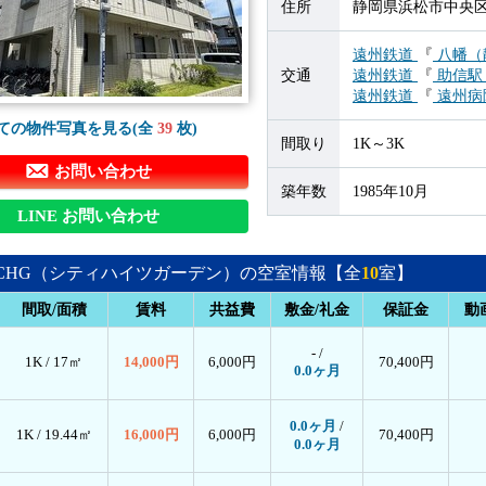
住所
静岡県浜松市中央区
遠州鉄道
『
八幡（
交通
遠州鉄道
『
助信
遠州鉄道
『
遠州病
ての物件写真を見る(全
39
枚)
間取り
1K～3K
お問い合わせ
築年数
1985年10月
LINE お問い合わせ
CHG（シティハイツガーデン）の空室情報【全
10
室】
間取/面積
賃料
共益費
敷金/礼金
保証金
動
- /
1K /
17㎡
14,000円
6,000円
70,400円
0.0ヶ月
0.0ヶ月
/
1K /
19.44㎡
16,000円
6,000円
70,400円
0.0ヶ月