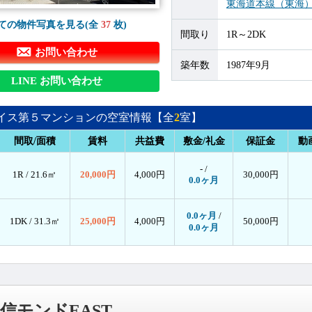
東海道本線（東海
ての物件写真を見る(全
37
枚)
間取り
1R～2DK
お問い合わせ
築年数
1987年9月
LINE お問い合わせ
イス第５マンションの空室情報【全
2
室】
間取/面積
賃料
共益費
敷金/礼金
保証金
動
- /
1R /
21.6㎡
20,000円
4,000円
30,000円
0.0ヶ月
0.0ヶ月
/
1DK /
31.3㎡
25,000円
4,000円
50,000円
0.0ヶ月
信モンドEAST