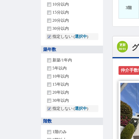
10分以内
3階
15分以内
20分以内
30分以内
指定しない (
選択中
)
更新
築年数
08/01
新築/1年内
5年以内
仲介手数
10年以内
15年以内
20年以内
30年以内
指定しない (
選択中
)
階数
1階のみ