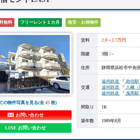
料無料
フリーレント１カ月
格安・お得物件
賃料
2.0～2.7万円
階建
3階 / -
住所
静岡県浜松市中央区助
遠州鉄道
『
助信
交通
遠州鉄道
『
八幡（
遠州鉄道
『
曳馬
ての物件写真を見る(全
45
枚)
間取り
1K
お問い合わせ
築年数
1989年8月
LINE お問い合わせ