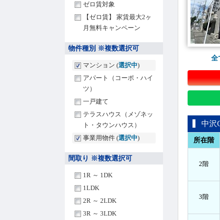
ゼロ賃対象
【ゼロ賃】 家賃最大2ヶ
月無料キャンペーン
物件種別 ※複数選択可
全
マンション (
選択中
)
アパート（コーポ・ハイ
ツ）
一戸建て
テラスハウス（メゾネッ
中沢
ト・タウンハウス）
事業用物件 (
選択中
)
所在階
間取り ※複数選択可
2階
1R ～ 1DK
1LDK
3階
2R ～ 2LDK
3R ～ 3LDK