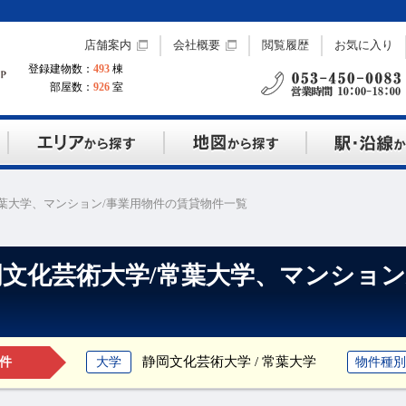
店舗案内
会社概要
閲覧履歴
お気に入り
登録建物数：
493
棟
部屋数：
926
室
葉大学、マンション/事業用物件の賃貸物件一覧
岡文化芸術大学/常葉大学、マンション
静岡文化芸術大学 / 常葉大学
大学
物件種別
件