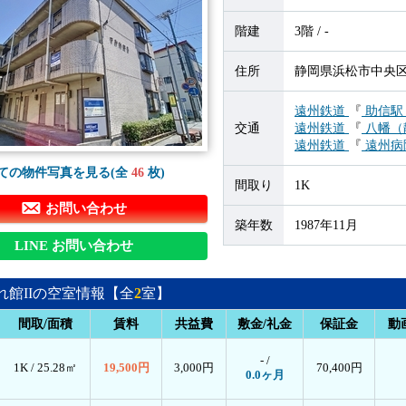
階建
3階 / -
住所
静岡県浜松市中央区高
遠州鉄道
『
助信
交通
遠州鉄道
『
八幡（
遠州鉄道
『
遠州病
ての物件写真を見る(全
46
枚)
間取り
1K
お問い合わせ
築年数
1987年11月
LINE お問い合わせ
れ館IIの空室情報【全
2
室】
間取/面積
賃料
共益費
敷金/礼金
保証金
動
- /
1K /
25.28㎡
19,500円
3,000円
70,400円
0.0ヶ月