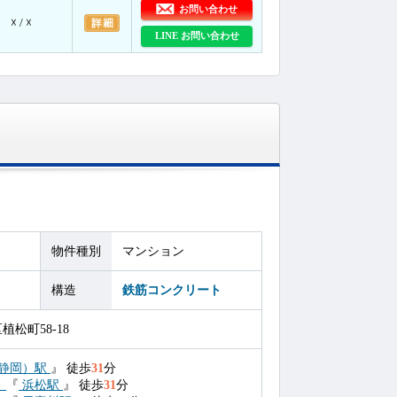
お問い合わせ
☓ / ☓
LINE お問い合わせ
物件種別
マンション
構造
鉄筋コンクリート
松町58-18
静岡）駅
』
徒歩
31
分
）
『
浜松駅
』
徒歩
31
分