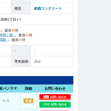
構造
鉄筋コンクリート
林2丁目1-1
駅
』
徒歩
10
分
静岡）駅
』
徒歩
12
分
院駅
』
徒歩
21
分
-
-
専有面積
25㎡
画/パノラマ
詳細
お問い合わせ
お問い合わせ
☓ / ☓
LINE お問い合わせ