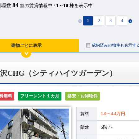
84
部屋数
室の賃貸情報中 /
1～10
棟を表示中
1
2
3
4
成約済みの物件も表示す
建物ごとに表示
沢CHG（シティハイツガーデン）
料無料
フリーレント１カ月
格安・お得物件
賃料
1.0～4.4万円
階建
5階 / -