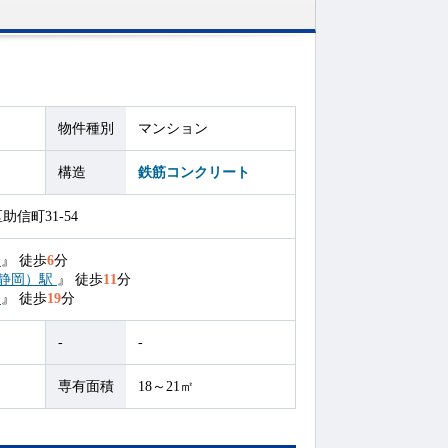
物件種別
マンション
構造
鉄筋コンクリート
信町31-54
駅
』
徒歩
6
分
静岡）駅
』
徒歩
11
分
駅
』
徒歩
19
分
-
-
専有面積
18～21㎡