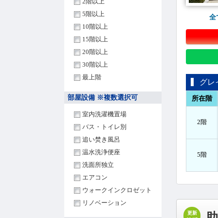
2階以上
5階以上
全
10階以上
15階以上
20階以上
30階以上
最上階
グレ
部屋設備 ※複数選択可
所在階
室内洗濯機置場
2階
バス・トイレ別
追い焚き風呂
温水洗浄便座
5階
洗面所独立
エアコン
ウォークインクロゼット
リノベーション
更新
助