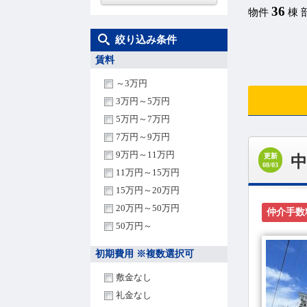
36
物件
棟 
絞り込み条件
賃料
～3万円
3万円～5万円
5万円～7万円
7万円～9万円
9万円～11万円
更新
中
08/03
11万円～15万円
15万円～20万円
20万円～50万円
仲介手数
50万円～
初期費用 ※複数選択可
敷金なし
礼金なし