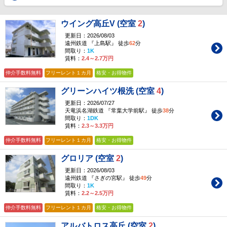
ウイング高丘V (空室
2
)
更新日：2026/08/03
遠州鉄道 『上島駅』 徒歩
62
分
間取り：
1K
賃料：
2.4～2.7万円
仲介手数料無料
フリーレント１カ月
格安・お得物件
グリーンハイツ根洗 (空室
4
)
更新日：2026/07/27
天竜浜名湖鉄道 『常葉大学前駅』 徒歩
38
分
間取り：
1DK
賃料：
2.3～3.3万円
仲介手数料無料
フリーレント１カ月
格安・お得物件
グロリア (空室
2
)
更新日：2026/08/03
遠州鉄道 『さぎの宮駅』 徒歩
49
分
間取り：
1K
賃料：
2.2～2.5万円
仲介手数料無料
フリーレント１カ月
格安・お得物件
アルバトロス高丘 (空室
2
)