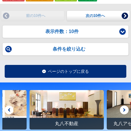
前の10件へ
次の10件へ
表示件数：10件
条件を絞り込む
ページのトップに戻る
館
丸八不動産
丸八ア