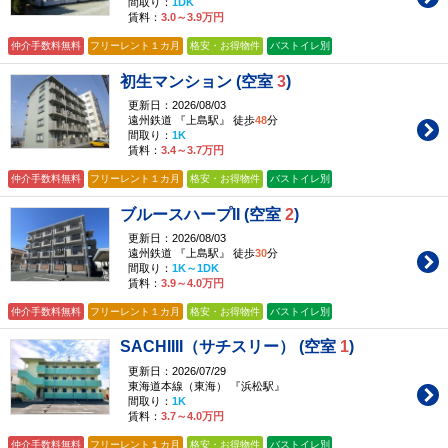
間取り：
1DK
賃料：
3.0～3.9万円
仲介手数料無料
フリーレント１カ月
格安・お得物件
バストイレ別
初生マンション (空室
3
)
更新日：2026/08/03
遠州鉄道 『上島駅』 徒歩
48
分
間取り：
1K
賃料：
3.4～3.7万円
仲介手数料無料
フリーレント１カ月
格安・お得物件
バストイレ別
ブルースハープII (空室
2
)
更新日：2026/08/03
遠州鉄道 『上島駅』 徒歩
30
分
間取り：
1K～1DK
賃料：
3.9～4.0万円
仲介手数料無料
フリーレント１カ月
格安・お得物件
バストイレ別
SACHIIII（サチスリー） (空室
1
)
更新日：2026/07/29
東海道本線（東海） 『浜松駅』
間取り：
1K
賃料：
3.7～4.0万円
仲介手数料無料
フリーレント１カ月
格安・お得物件
バストイレ別