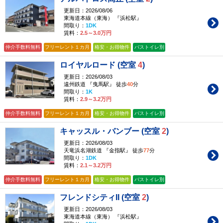
更新日：2026/08/06
東海道本線（東海） 『浜松駅』
間取り：
1DK
賃料：
2.5～3.0万円
仲介手数料無料
フリーレント１カ月
格安・お得物件
バストイレ別
ロイヤルロード (空室
4
)
更新日：2026/08/03
遠州鉄道 『曳馬駅』 徒歩
40
分
間取り：
1K
賃料：
2.9～3.2万円
仲介手数料無料
フリーレント１カ月
格安・お得物件
バストイレ別
キャッスル・バンブー (空室
2
)
更新日：2026/08/03
天竜浜名湖鉄道 『金指駅』 徒歩
77
分
間取り：
1DK
賃料：
2.1～3.2万円
仲介手数料無料
フリーレント１カ月
格安・お得物件
バストイレ別
フレンドシティII (空室
2
)
更新日：2026/08/03
東海道本線（東海） 『浜松駅』